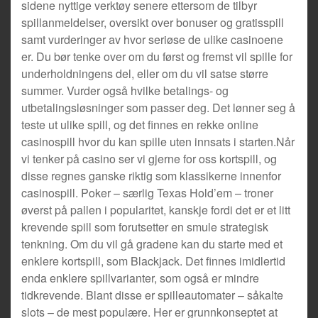
sidene nyttige verktøy senere ettersom de tilbyr
spillanmeldelser, oversikt over bonuser og gratisspill
samt vurderinger av hvor seriøse de ulike casinoene
er. Du bør tenke over om du først og fremst vil spille for
underholdningens del, eller om du vil satse større
summer. Vurder også hvilke betalings- og
utbetalingsløsninger som passer deg. Det lønner seg å
teste ut ulike spill, og det finnes en rekke online
casinospill hvor du kan spille uten innsats i starten.Når
vi tenker på casino ser vi gjerne for oss kortspill, og
disse regnes ganske riktig som klassikerne innenfor
casinospill. Poker – særlig Texas Hold’em – troner
øverst på pallen i popularitet, kanskje fordi det er et litt
krevende spill som forutsetter en smule strategisk
tenkning. Om du vil gå gradene kan du starte med et
enklere kortspill, som Blackjack. Det finnes imidlertid
enda enklere spillvarianter, som også er mindre
tidkrevende. Blant disse er spilleautomater – såkalte
slots – de mest populære. Her er grunnkonseptet at